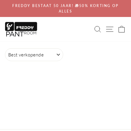
Ga
FREDDY BESTAAT 50 JAAR! 🎁50% KORTING OP
direct
ALLES
Diavoorstelling
naar
pauzeren
de
ZOEKEN
SITEN
W
inhoud
SORTEREN