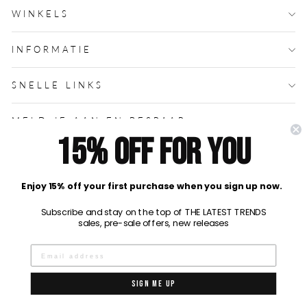
WINKELS
INFORMATIE
SNELLE LINKS
MELD JE AAN EN BESPAAR
15% off for you
MELD UW RETOUR AAN
Enjoy 15% off your first purchase when you sign up now.
Powered by
Flip The Bird
Subscribe and stay on the top of THE LATEST TRENDS
sales, pre-sale offers, new releases
Sign me up