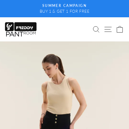
Skip
SUMMER CAMPAIGN
to
BUY 1 & GET 1 FOR FREE
Pause
content
slideshow
SEARCH
SITE 
C