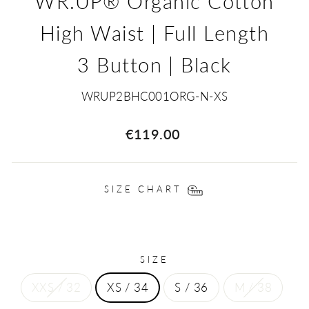
WR.UP® Organic Cotton
High Waist | Full Length
3 Button | Black
WRUP2BHC001ORG-N-XS
Regular
€119.00
price
SIZE CHART
SIZE
XXS / 32
XS / 34
S / 36
M / 38