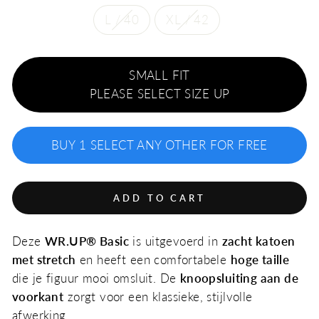
L / 40
XL / 42
SMALL FIT
PLEASE SELECT SIZE UP
BUY 1 SELECT ANY OTHER FOR FREE
ADD TO CART
Deze
WR.UP® Basic
is uitgevoerd in
zacht katoen
met stretch
en heeft een comfortabele
hoge taille
die je figuur mooi omsluit. De
knoopsluiting aan de
voorkant
zorgt voor een klassieke, stijlvolle
afwerking.