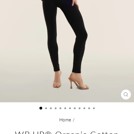
CL
(E
Home
/