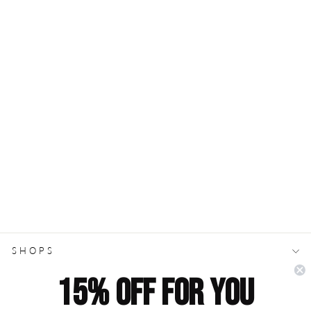
WR.UP® Organic Cotton
High Waist | Full Length
3 Button | Black
€119.00
SHOPS
15% off for you
INFORMATION